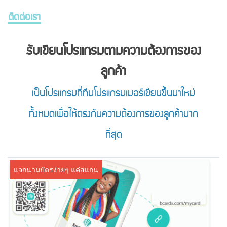
ติดต่อเรา
รับเขียนโปรแกรมตามความต้องการของ
ลูกค้า
เป็นโปรแกรมที่ทีมโปรแกรมเมอร์เขียนขึ้นมาใหม่
ทั้งหมดเพื่อให้ตรงกับความต้องการของลูกค้ามาก
ที่สุด
แจกนามบัตรง่ายๆ แค่สแกน