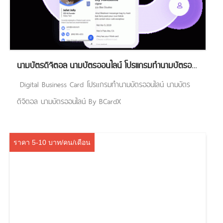
นามบัตรดิจิตอล นามบัตรออนไลน์ โปรแกรมทำนามบัตรออนไลน์
Digital Business Card โปรแกรมทำนามบัตรออนไลน์ นามบัตร
ดิจิตอล นามบัตรออนไลน์ By BCardX
ราคา 5-10 บาท/คน/เดือน