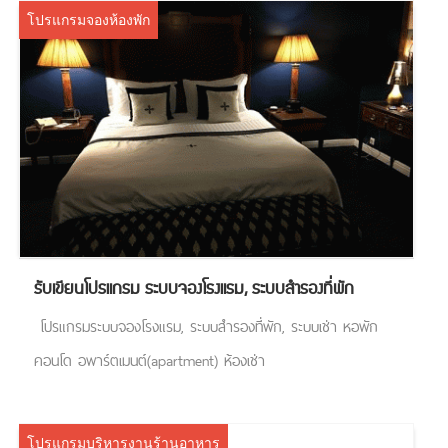
โปรแกรมจองห้องพัก
รับเขียนโปรแกรม ระบบจองโรงแรม, ระบบสำรองที่พัก
โปรแกรมระบบจองโรงแรม, ระบบสำรองที่พัก, ระบบเช่า หอพัก
คอนโด อพาร์ตเมนต์(apartment) ห้องเช่า
โปรแกรมบริหารงานร้านอาหาร