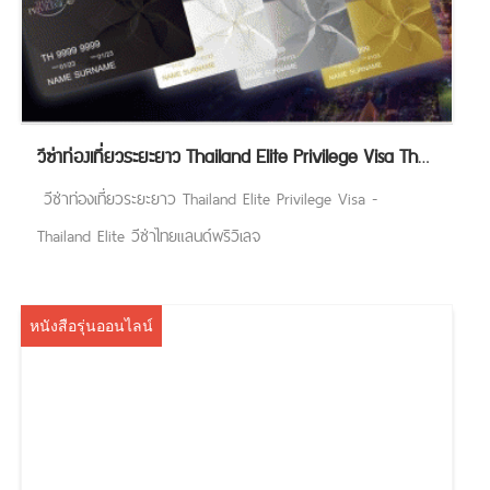
วีซ่าท่องเที่ยวระยะยาว Thailand Elite Privilege Visa Thailand Elite
วีซ่าท่องเที่ยวระยะยาว Thailand Elite Privilege Visa -
Thailand Elite วีซ่าไทยแลนด์พริวิเลจ
หนังสือรุ่นออนไลน์