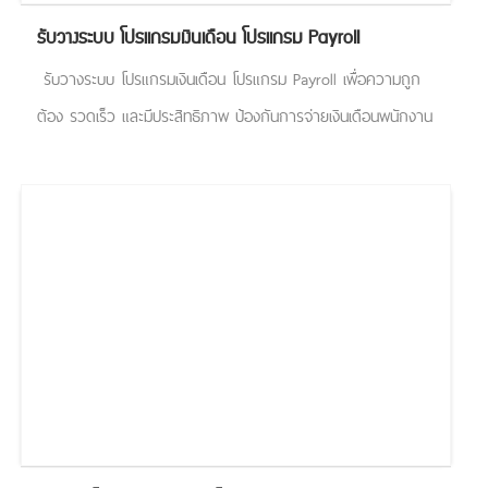
รับวางระบบ โปรแกรมเงินเดือน โปรแกรม Payroll
รับวางระบบ โปรแกรมเงินเดือน โปรแกรม Payroll เพื่อความถูก
ต้อง รวดเร็ว และมีประสิทธิภาพ ป้องกันการจ่ายเงินเดือนพนักงาน
ผิดพลาด