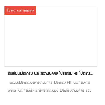
การเขียนโปรแกรม on web
โปรแกรมฝ่ายบุคคล
รับเขียนโปรแกรม บริหารงานบุคคล โปรแกรม HR โปรแกรมฝ่ายบุคคล
รับเขียนโปรแกรมบริหารงานบุคคล โปรแกรม HR โปรแกรมฝ่าย
บุคคล โปรแกรมบริหารทรัพยากรมนุษย์ โปรแกรมงานบุคคล รวม
ถึง ระบบบริหารงานบุคคล ตามความต้องการ