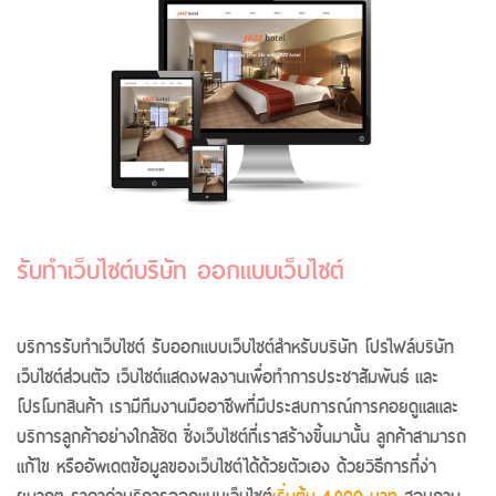
รับทำเว็บไซต์บริษัท ออกแบบเว็บไซต์
บริการรับทำเว็บไซต์ รับออกแบบเว็บไซต์สำหรับบริษัท โปรไฟล์บริษัท
เว็บไซต์ส่วนตัว เว็บไซต์แสดงผลงานเพื่อทำการประชาสัมพันธ์ และ
โปรโมทสินค้า เรามีทีมงานมืออาชีพที่มีประสบการณ์การคอยดูแลและ
บริการลูกค้าอย่างใกล้ชิด ซึ่งเว็บไซต์ที่เราสร้างขึ้นมานั้น ลูกค้าสามารถ
แก้ไข หรืออัพเดตข้อมูลของเว็บไซต์ได้ด้วยตัวเอง ด้วยวิธีการที่ง่า