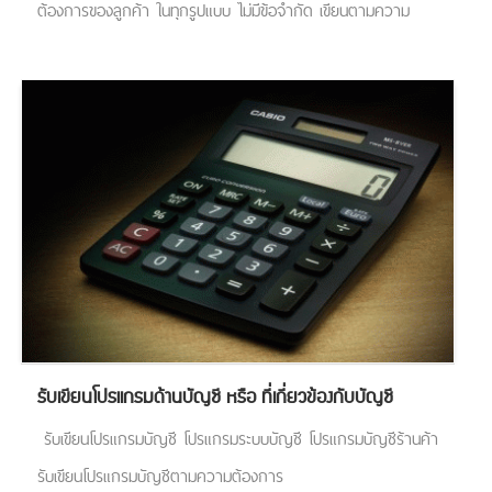
ต้องการของลูกค้า ในทุกรูปแบบ ไม่มีข้อจำกัด เขียนตามความ
ต้องการ 100%
รับเขียนโปรแกรมด้านบัญชี หรือ ที่เกี่ยวข้องกับบัญชี
รับเขียนโปรแกรมบัญชี โปรแกรมระบบบัญชี โปรแกรมบัญชีร้านค้า
รับเขียนโปรแกรมบัญชีตามความต้องการ