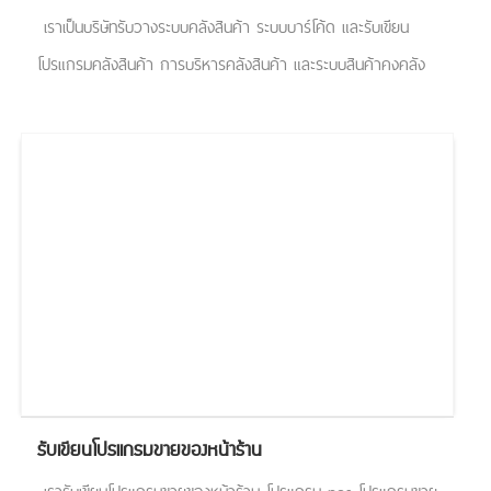
เราเป็นบริษัทรับวางระบบคลังสินค้า ระบบบาร์โค้ด และรับเขียน
โปรแกรมคลังสินค้า การบริหารคลังสินค้า และระบบสินค้าคงคลัง
ให้สามารถทำงานได้อย่างมีประสิทธิภาพสูงสุด โดยลดขั้นตอนที่ซ้ำ
ซ้อนออกไป
รับเขียนโปรแกรมขายของหน้าร้าน