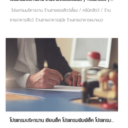
โปรแกรมบริหารงาน ร้านขายของสัตว์เลี้ยง / คลินิกสัตว์ / ร้าน
ขายอาหารสัตว์ ร้านขายอาหารสุนัข ร้านขายอาหารหมาแมว
โปรแกรมบริหารงาน เขียนเช็ค โปรแกรมพิมพ์เช็ค โปรแกรมทำใบเสนอราคา / ออกใบเสนอราคา