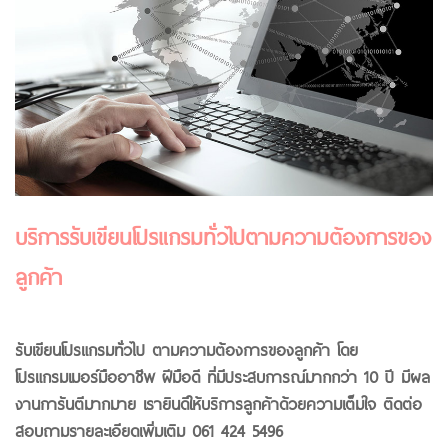
บริการรับเขียนโปรแกรมทั่วไปตามความต้องการของ
ลูกค้า
รับเขียนโปรแกรมทั่วไป ตามความต้องการของลูกค้า โดย
โปรแกรมเมอร์มืออาชีพ ฝีมือดี ที่มีประสบการณ์มากกว่า 10 ปี มีผล
งานการันตีมากมาย เรายินดีให้บริการลูกค้าด้วยความเต็มใจ ติดต่อ
สอบถามรายละเอียดเพิ่มเติม
061 424 5496